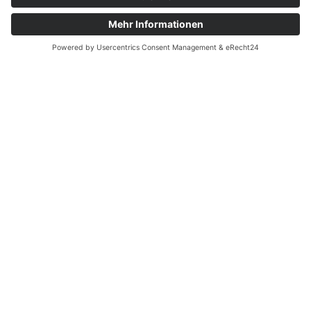
Unsere Leistungen im
Überblick
Ob Neubau, Renovierung oder Sanierung – wir bieten
umfassende
Dienstleistungen im Bereich Raumgestaltung: